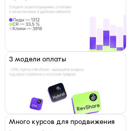
Следите за регистрациями, оплатами
и начислениями в удобном кабинете.
Лиды — 1312
CR — 33,5 %
Клики — 3916
3 модели оплаты
- CPA, Hybrid и RevShare - выбирайте модель
под свою стратегию и источник трафика
Много курсов для продвижения