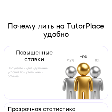
Почему лить на TutorPlace
удобно
Повышенные
+
22
%
ставки
+
14
%
+
9
%
Получайте индивидуальные
условия при увеличении
объема
Прозрачная статистика