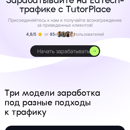
Зарабатывайте на EdTech-
трафике с TutorPlace
Присоединяйтесь к нам и получайте вознаграждение
за приведенных клиентов!
4,8/5
от
85
к
пользователей
Начать зарабатывать
Три модели заработка
под разные подходы
к трафику